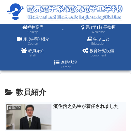
福井高専
系 (学科) 長挨拶
College
Welcome
系 (学科) 紹介
学ぶこと
Course
Education
教員紹介
教育研究設備
Staff
Equipment
進路状況
Career
教員紹介
濱住啓之先生が着任されました
教員紹介