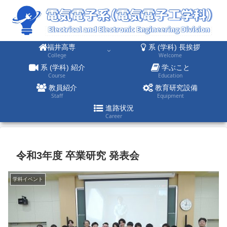
福井高専
系 (学科) 長挨拶
College
Welcome
系 (学科) 紹介
学ぶこと
Course
Education
教員紹介
教育研究設備
Staff
Equipment
進路状況
Career
令和3年度 卒業研究 発表会
学科イベント