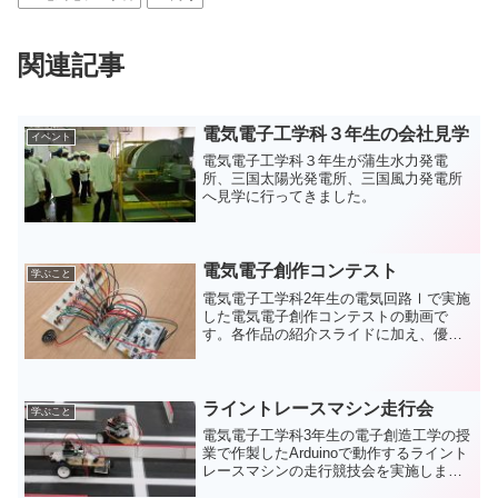
関連記事
電気電子工学科３年生の会社見学
イベント
電気電子工学科３年生が蒲生水力発電
所、三国太陽光発電所、三国風力発電所
へ見学に行ってきました。
電気電子創作コンテスト
学ぶこと
電気電子工学科2年生の電気回路Ⅰで実施
した電気電子創作コンテストの動画で
す。各作品の紹介スライドに加え、優秀
作品の紹介を行っています。
ライントレースマシン走行会
学ぶこと
電気電子工学科3年生の電子創造工学の授
業で作製したArduinoで動作するライント
レースマシンの走行競技会を実施しまし
た。