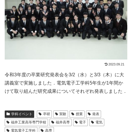
2023.09.21
令和3年度の卒業研究発表会を3/2（水）と3/3（木）に大
講義室で実施しました．電気電子工学科5年生が1年間か
けて取り組んだ研究成果についてそれぞれ発表しました．
学科イベント
卒研
実験
授業
発表
福井工業高等専門学校
福井高専
電子
電気
電気電子工学科
高専