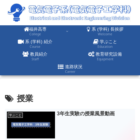
福井高専
系 (学科) 長挨拶
College
Welcome
系 (学科) 紹介
学ぶこと
Course
Education
教員紹介
教育研究設備
Staff
Equipment
進路状況
Career
授業
3年生実験の授業風景動画
学ぶこと