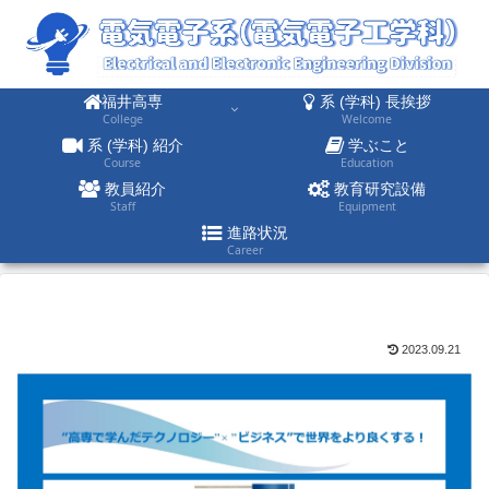
福井高専
系 (学科) 長挨拶
College
Welcome
系 (学科) 紹介
学ぶこと
Course
Education
教員紹介
教育研究設備
Staff
Equipment
進路状況
Career
2023.09.21